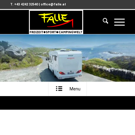
T. +43 4242 32540
|
office@falle.at
Menu