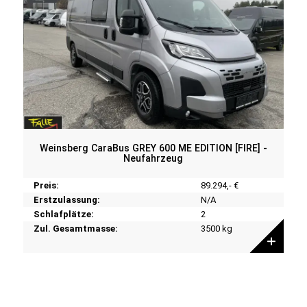
Weinsberg CaraBus GREY 600 ME EDITION [FIRE] -
Neufahrzeug
Preis:
89.294,- €
Erstzulassung:
N/A
Schlafplätze:
2
Zul. Gesamtmasse:
3500 kg