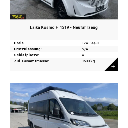
Laika Kosmo H 1319 - Neufahrzeug
Preis:
124.399,- €
Erstzulassung:
N/A
Schlafplätze:
4
Zul. Gesamtmasse:
3500 kg