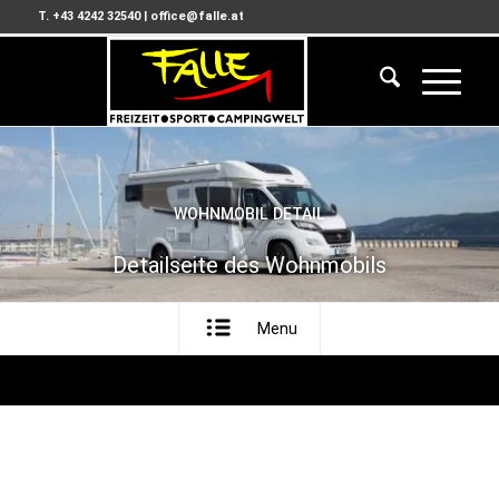
T. +43 4242 32540
|
office@falle.at
WOHNMOBIL DETAIL
Detailseite des Wohnmobils
Menu