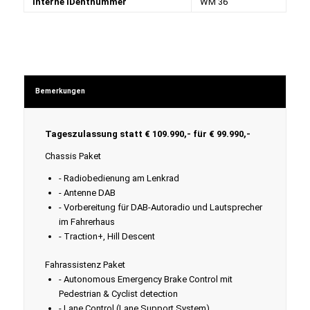
Interne IDentnummer
WM 36
Bemerkungen
Tageszulassung statt € 109.990,- für € 99.990,-
Chassis Paket
- Radiobedienung am Lenkrad
- Antenne DAB
- Vorbereitung für DAB-Autoradio und Lautsprecher
im Fahrerhaus
- Traction+, Hill Descent
Fahrassistenz Paket
- Autonomous Emergency Brake Control mit
Pedestrian & Cyclist detection
- Lane Control (Lane Support System)