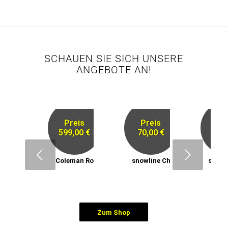
SCHAUEN SIE SICH UNSERE
ANGEBOTE AN!
Preis
Preis
Pr
599,00 €
70,00 €
59,
Next
Coleman Rocky Mountain 5
snowline Chainsen ProXT
snowl
Zum Shop