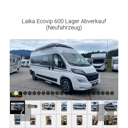
Laika Ecovip 600 Lager Abverkauf
(Neufahrzeug)
1
2
3
4
5
6
7
8
9
10
11
12
13
14
15
16
17
18
Weiter