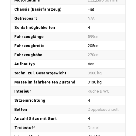
Motordetails
2,2L,Euro 6d Final
Chassis (Basisfahrzeug)
Fiat
Getriebeart
N/A
Schlafmöglichkeiten
4
Fahrzeuglänge
599cm
Fahrzeugbreite
205cm
Fahrzeughöhe
270cm
Aufbautyp
Van
techn. zul. Gesamtgewicht
3500 kg
Masse im fahrbereiten Zustand
3130 kg
Interieur
Küche & WC
Sitzeinrichtung
4
Betten
Doppelcouchbett
Anzahl Sitze mit Gurt
4
Treibstoff
Diesel