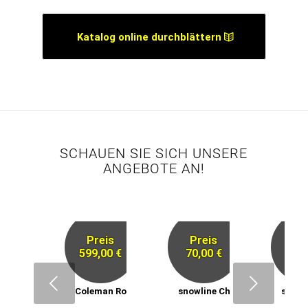
Katalog online durchblättern
SCHAUEN SIE SICH UNSERE
ANGEBOTE AN!
Preis
Preis
Pr
599,00 €
70,00 €
59,
Next
Coleman Rocky Mountain 5
snowline Chainsen ProXT
snowl