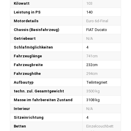
Kilowatt
103
Leistung in PS
140
Motordetails
Euro 6d-Final
Chassis (Basisfahrzeug)
FIAT Ducato
Getriebeart
N/A
Schlafmöglichkeiten
4
Fahrzeuglänge
741cm
Fahrzeugbreite
232cm
Fahrzeughöhe
294cm
Aufbautyp
Teilintegriert
techn. zul. Gesamtgewicht
3500 kg
Masse im fahrbereiten Zustand
3108 kg
Interieur
N/A
Sitzeinrichtung
4
Betten
Einzelcouchbett