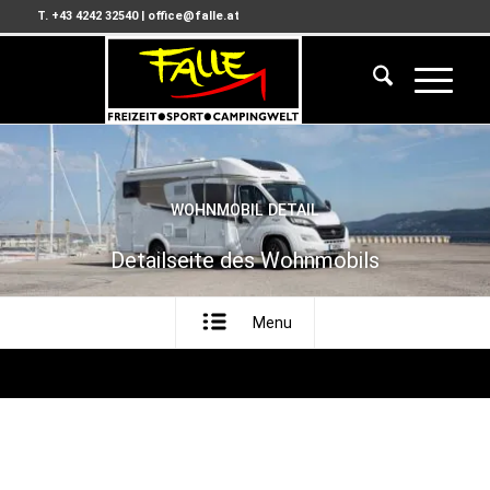
T. +43 4242 32540
|
office@falle.at
WOHNMOBIL DETAIL
Detailseite des Wohnmobils
Menu