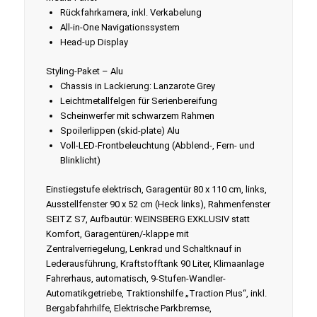
Rückfahrkamera, inkl. Verkabelung
All-in-One Navigationssystem
Head-up Display
Styling-Paket – Alu
Chassis in Lackierung: Lanzarote Grey
Leichtmetallfelgen für Serienbereifung
Scheinwerfer mit schwarzem Rahmen
Spoilerlippen (skid-plate) Alu
Voll-LED-Frontbeleuchtung (Abblend-, Fern- und
Blinklicht)
Einstiegstufe elektrisch, Garagentür 80 x 110 cm, links,
Ausstellfenster 90 x 52 cm (Heck links), Rahmenfenster
SEITZ S7, Aufbautür: WEINSBERG EXKLUSIV statt
Komfort, Garagentüren/-klappe mit
Zentralverriegelung, Lenkrad und Schaltknauf in
Lederausführung, Kraftstofftank 90 Liter, Klimaanlage
Fahrerhaus, automatisch, 9-Stufen-Wandler-
Automatikgetriebe, Traktionshilfe „Traction Plus“, inkl.
Bergabfahrhilfe, Elektrische Parkbremse,