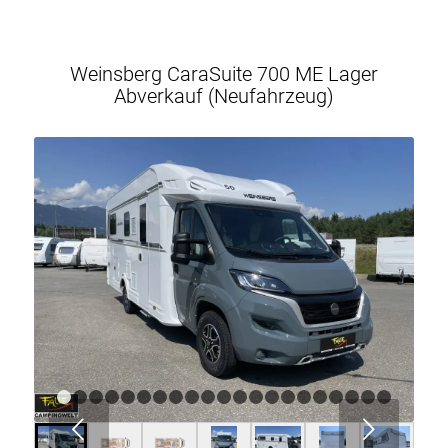
Weinsberg CaraSuite 700 ME Lager
Abverkauf (Neufahrzeug)
1
2
3
4
5
6
7
8
9
10
11
12
13
14
15
16
17
1
Weiter