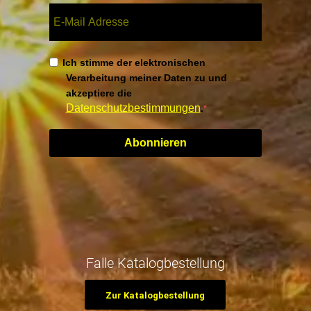
Ich stimme der elektronischen
Verarbeitung meiner Daten zu und
akzeptiere die
Datenschutzbestimmungen
.
Abonnieren
Falle Katalogbestellung
Zur Katalogbestellung