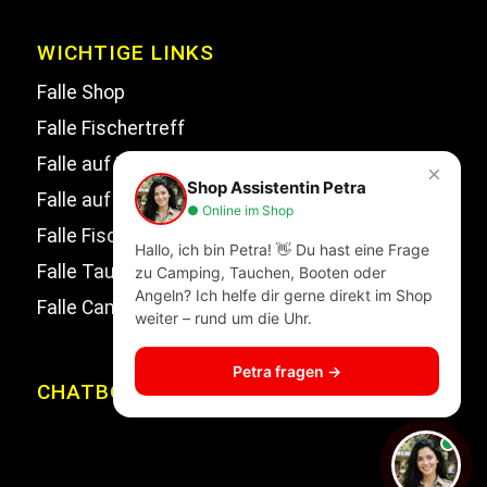
WICHTIGE LINKS
Falle Shop
Falle Fischertreff
Falle auf Facebook
×
Shop Assistentin Petra
Falle auf Instagram
● Online im Shop
Falle Fischertreff auf Facebook
Hallo, ich bin Petra! 👋 Du hast eine Frage
Falle Tauchsport auf Facebook
zu Camping, Tauchen, Booten oder
Angeln? Ich helfe dir gerne direkt im Shop
Falle Campingwelt Katalog
weiter – rund um die Uhr.
Petra fragen →
CHATBOT