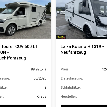
 Tourer CUV 500 LT
Laika Kosmo H 1319 -
ION -
Neufahrzeug
uchtfahrzeug
89.990,- €
Preis:
124
assung:
06/2025
Erstzulassung:
ätze:
2
Schlafplätze:
er:
Knaus
Hersteller: