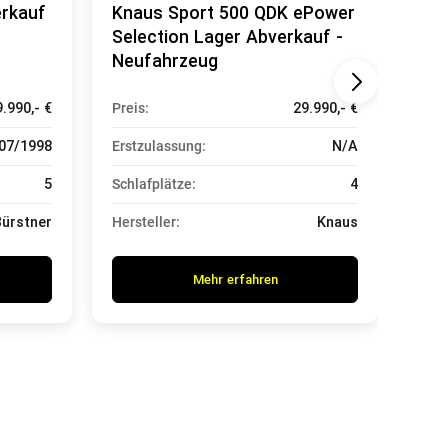
erkauf
Knaus Sport 500 QDK ePower
Kna
Selection Lager Abverkauf -
Neu
Neufahrzeug
9.990,- €
Preis:
29.990,- €
Prei
07/1998
Erstzulassung:
N/A
Erst
5
Schlafplätze:
4
Schl
Bürstner
Hersteller:
Knaus
Hers
Mehr erfahren