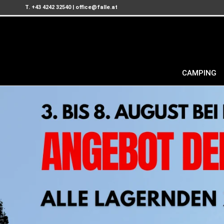
T. +43 4242 32540
|
office@falle.at
CAMPING