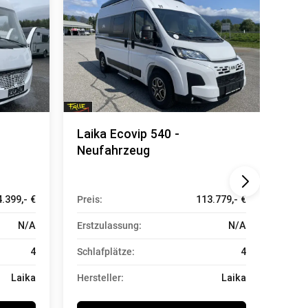
Laika Ecovip 540 -
Lai
Neufahrzeug
Neu
.399,- €
Preis:
113.779,- €
Prei
N/A
Erstzulassung:
N/A
Erst
4
Schlafplätze:
4
Schl
Laika
Hersteller:
Laika
Hers