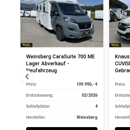
Weinsberg CaraSuite 700 ME
Knaus
Lager Abverkauf -
CUVIS
Neufahrzeug
Gebra
0,- €
Preis:
109.990,- €
Preis:
2026
Erstzulassung:
02/2026
Erstzul
4
Schlafplätze:
4
Schlafpl
Laika
Hersteller:
Weinsberg
Herstell