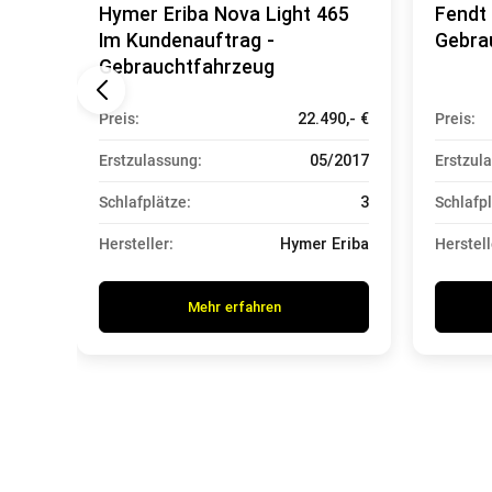
HS
Hymer Eriba Nova Light 465
Fendt 
Im Kundenauftrag -
Gebra
Gebrauchtfahrzeug
0,- €
Preis:
22.490,- €
Preis:
2023
Erstzulassung:
05/2017
Erstzul
N/A
Schlafplätze:
3
Schlafpl
endt
Hersteller:
Hymer Eriba
Herstell
Mehr erfahren