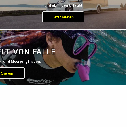
und ab in den Urlaub!
Jetzt mieten
LT VON FALLE
er und Meerjungfrauen.
Sie ein!