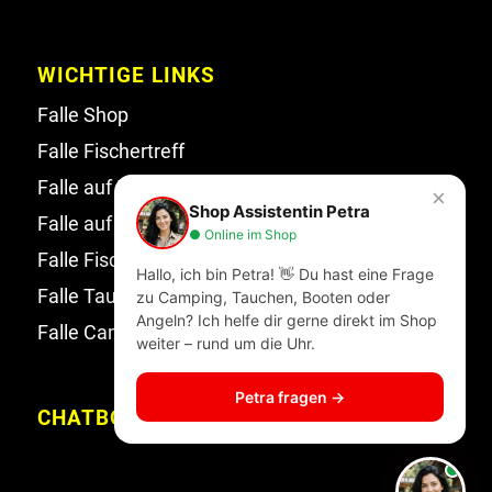
WICHTIGE LINKS
Falle Shop
Falle Fischertreff
Falle auf Facebook
×
Shop Assistentin Petra
Falle auf Instagram
● Online im Shop
Falle Fischertreff auf Facebook
Hallo, ich bin Petra! 👋 Du hast eine Frage
Falle Tauchsport auf Facebook
zu Camping, Tauchen, Booten oder
Angeln? Ich helfe dir gerne direkt im Shop
Falle Campingwelt Katalog
weiter – rund um die Uhr.
Petra fragen →
CHATBOT