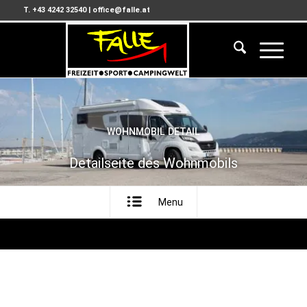
T. +43 4242 32540
|
office@falle.at
WOHNMOBIL DETAIL
Detailseite des Wohnmobils
Menu