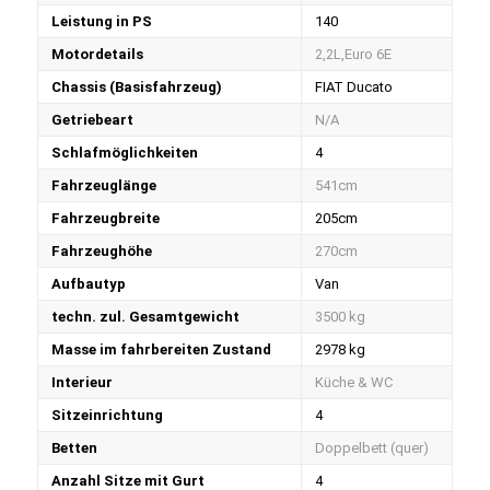
Leistung in PS
140
Motordetails
2,2L,Euro 6E
Chassis (Basisfahrzeug)
FIAT Ducato
Getriebeart
N/A
Schlafmöglichkeiten
4
Fahrzeuglänge
541cm
Fahrzeugbreite
205cm
Fahrzeughöhe
270cm
Aufbautyp
Van
techn. zul. Gesamtgewicht
3500 kg
Masse im fahrbereiten Zustand
2978 kg
Interieur
Küche & WC
Sitzeinrichtung
4
Betten
Doppelbett (quer)
Anzahl Sitze mit Gurt
4