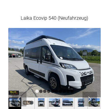
Laika Ecovip 540 (Neufahrzeug)
1
2
3
4
5
6
7
8
9
10
Weiter