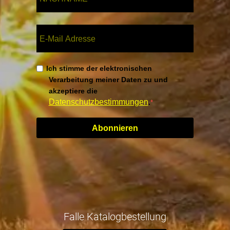
Ich stimme der elektronischen
Verarbeitung meiner Daten zu und
akzeptiere die
Datenschutzbestimmungen
.
Abonnieren
Falle Katalogbestellung