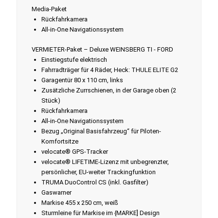
Media-Paket
Rückfahrkamera
All-in-One Navigationssystem
VERMIETER-Paket – Deluxe WEINSBERG TI - FORD
Einstiegstufe elektrisch
Fahrradträger für 4 Räder, Heck: THULE ELITE G2
Garagentür 80 x 110 cm, links
Zusätzliche Zurrschienen, in der Garage oben (2
Stück)
Rückfahrkamera
All-in-One Navigationssystem
Bezug „Original Basisfahrzeug“ für Piloten-
Komfortsitze
velocate® GPS-Tracker
velocate® LIFETIME-Lizenz mit unbegrenzter,
persönlicher, EU-weiter Trackingfunktion
TRUMA DuoControl CS (inkl. Gasfilter)
Gaswarner
Markise 455 x 250 cm, weiß
Sturmleine für Markise im {MARKE] Design