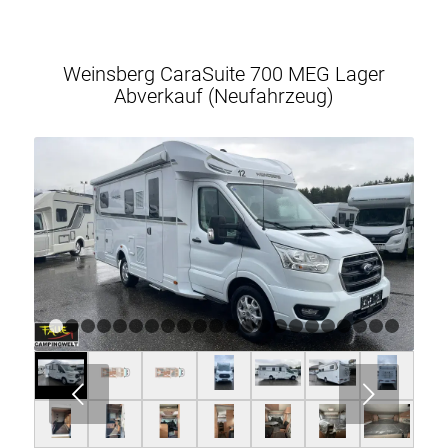
Weinsberg CaraSuite 700 MEG Lager
Abverkauf (Neufahrzeug)
1
2
3
4
5
6
7
8
9
10
11
12
13
14
15
16
17
18
Weiter