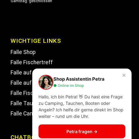
Samstag: geschlossen
WICHTIGE LINKS
Falle Shop
Falle Fischertreff
Falle auf Facebook
×
Shop Assistentin Petra
Falle auf Instagram
● Online im Shop
Falle Fischertreff auf Facebook
Hallo, ich bin Petra! 👋 Du hast eine Frage
Falle Tauchsport auf Facebook
zu Camping, Tauchen, Booten oder
Angeln? Ich helfe dir gerne direkt im Shop
Falle Campingwelt Katalog
weiter – rund um die Uhr.
Petra fragen →
CHATBOT