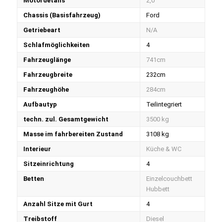
Motordetails
2,0
Chassis (Basisfahrzeug)
Ford
Getriebeart
N/A
Schlafmöglichkeiten
4
Fahrzeuglänge
741cm
Fahrzeugbreite
232cm
Fahrzeughöhe
284cm
Aufbautyp
Teilintegriert
techn. zul. Gesamtgewicht
3500 kg
Masse im fahrbereiten Zustand
3108 kg
Interieur
Küche & WC
Sitzeinrichtung
4
Betten
Einzelcouchbett
Hubbett
Anzahl Sitze mit Gurt
4
Treibstoff
Diesel