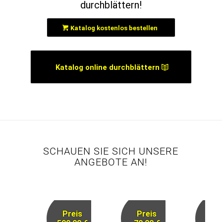
durchblättern!
Katalog kostenlos bestellen
Katalog online durchblättern
SCHAUEN SIE SICH UNSERE
ANGEBOTE AN!
Preis
Preis
Pr