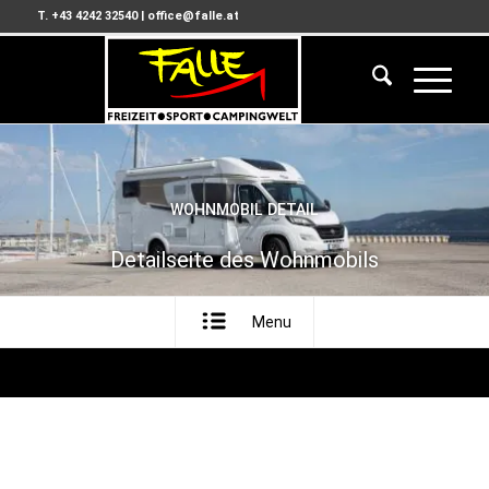
T. +43 4242 32540
|
office@falle.at
WOHNMOBIL DETAIL
Detailseite des Wohnmobils
Menu