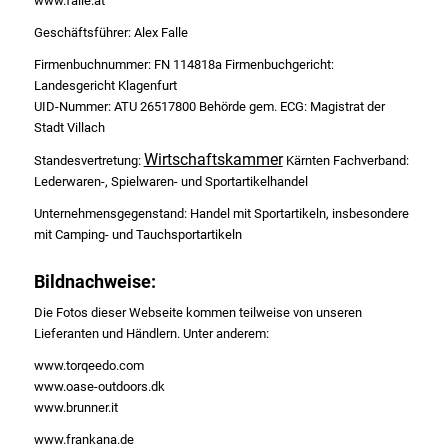
www.falle.at
Geschäftsführer: Alex Falle
Firmenbuchnummer: FN 114818a Firmenbuchgericht:
Landesgericht Klagenfurt
UID-Nummer: ATU 26517800 Behörde gem. ECG: Magistrat der
Stadt Villach
Wirtschaftskammer
Standesvertretung:
Kärnten Fachverband:
Lederwaren-, Spielwaren- und Sportartikelhandel
Unternehmensgegenstand: Handel mit Sportartikeln, insbesondere
mit Camping- und Tauchsportartikeln
Bildnachweise:
Die Fotos dieser Webseite kommen teilweise von unseren
Lieferanten und Händlern. Unter anderem:
www.torqeedo.com
www.oase-outdoors.dk
www.brunner.it
www.frankana.de