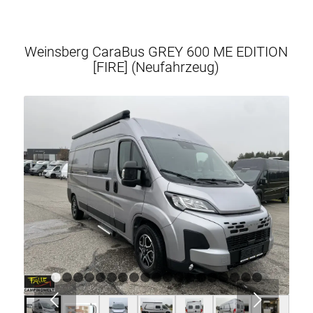
Weinsberg CaraBus GREY 600 ME EDITION
[FIRE] (Neufahrzeug)
1
2
3
4
5
6
7
8
9
10
11
12
13
14
15
16
1
Weiter