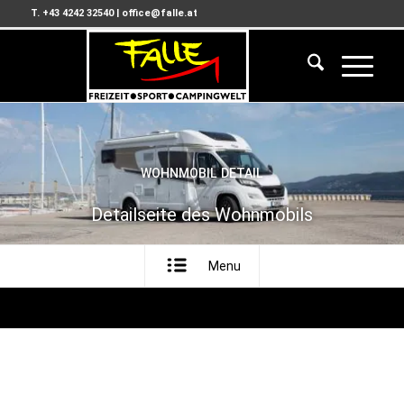
T. +43 4242 32540
|
office@falle.at
WOHNMOBIL DETAIL
Detailseite des Wohnmobils
Menu