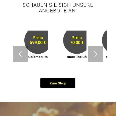
SCHAUEN SIE SICH UNSERE
ANGEBOTE AN!
Preis
Preis
Pr
599,00 €
70,00 €
59,
Next
Coleman Rocky Mountain 5
snowline Chainsen ProXT
snowl
Zum Shop