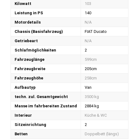
Kilowatt
103
Leistung in PS
140
Motordetails
N/A
Chassis (Basisfahrzeug)
FIAT Ducato
Getriebeart
N/A
Schlafmöglichkeiten
2
Fahrzeuglänge
599cm
Fahrzeugbreite
205cm
Fahrzeughöhe
258cm
Aufbautyp
Van
techn. zul. Gesamtgewicht
3500 kg
Masse im fahrbereiten Zustand
2884 kg
Interieur
Küche & WC
Sitzeinrichtung
2
Betten
Doppelbett (längs)