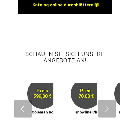
Katalog online durchblättern
SCHAUEN SIE SICH UNSERE
ANGEBOTE AN!
Preis
Preis
Pr
599,00 €
70,00 €
59,
Next
Coleman Rocky Mountain 5
snowline Chainsen ProXT
snowl