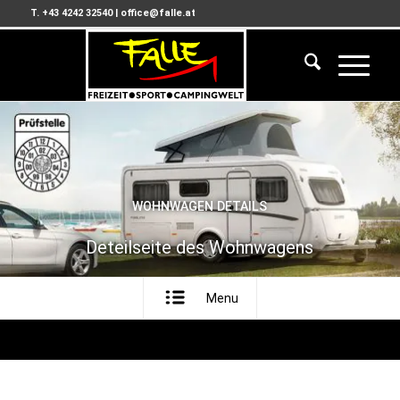
T. +43 4242 32540
|
office@falle.at
WOHNWAGEN DETAILS
Deteilseite des Wohnwagens
Menu