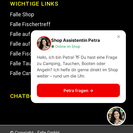
WICHTIGE LINKS
Falle Shop
Falle Fischertreff
Falle auf Facebook
×
Shop Assistentin Petra
Falle auf Instagram
● Online im Shop
Falle Fischertreff auf Facebook
Hallo, ich bin Petra! 👋 Du hast eine Frage
Falle Tauchsport auf Facebook
zu Camping, Tauchen, Booten oder
Angeln? Ich helfe dir gerne direkt im Shop
Falle Campingwelt Katalog
weiter – rund um die Uhr.
Petra fragen →
CHATBOT
© Copyright - Falle GmbH