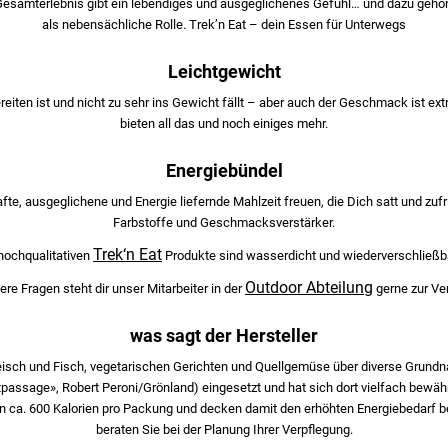
 Gesamterlebnis gibt ein lebendiges und ausgeglichenes Gefühl… und dazu gehört
als nebensächliche Rolle. Trek’n Eat – dein Essen für Unterwegs
Leichtgewicht
eiten ist und nicht zu sehr ins Gewicht fällt – aber auch der Geschmack ist ex
bieten all das und noch einiges mehr.
Energiebündel
te, ausgeglichene und Energie liefernde Mahlzeit freuen, die Dich satt und zuf
Farbstoffe und Geschmacksverstärker.
Trek‘n Eat
 hochqualitativen
Produkte sind wasserdicht und wiederverschließba
Outdoor Abteilung
ere Fragen steht dir unser Mitarbeiter in der
gerne zur Ve
was sagt der Hersteller
Fleisch und Fisch, vegetarischen Gerichten und Quellgemüse über diverse Grundna
tpassage», Robert Peroni/Grönland) eingesetzt und hat sich dort vielfach bewä
n ca. 600 Kalorien pro Packung und decken damit den erhöhten Energiebedarf bei
beraten Sie bei der Planung Ihrer Verpflegung.