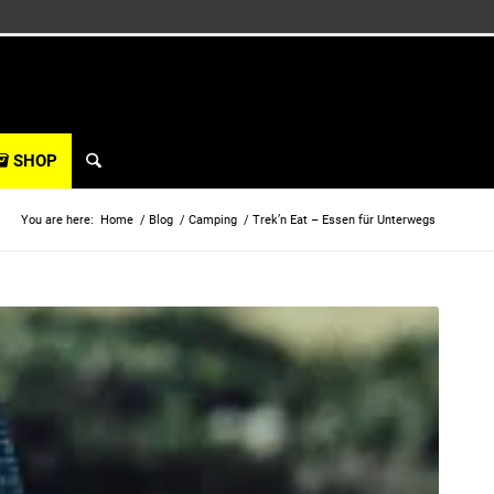
SHOP
You are here:
Home
/
Blog
/
Camping
/
Trek’n Eat – Essen für Unterwegs