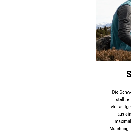
S
Die Schwe
stellt 
vielseiti
aus ei
maximale
Mischung a