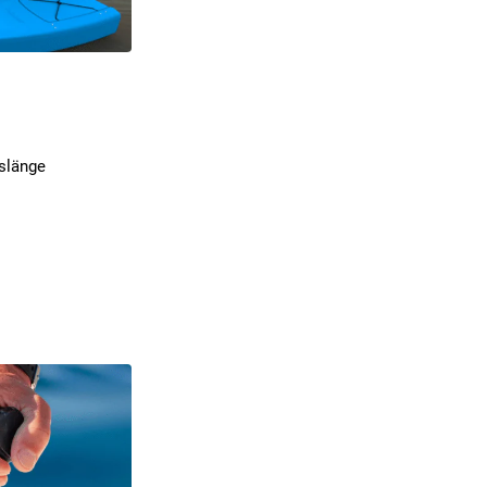
tslänge