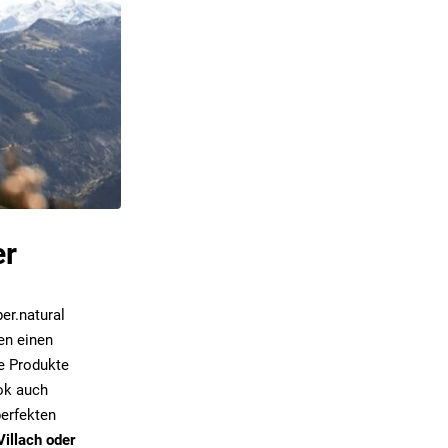
er
er.natural
en einen
e Produkte
ok auch
erfekten
Villach oder