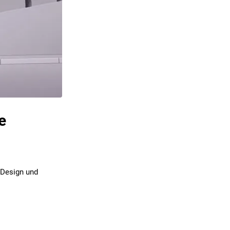
e
 Design und