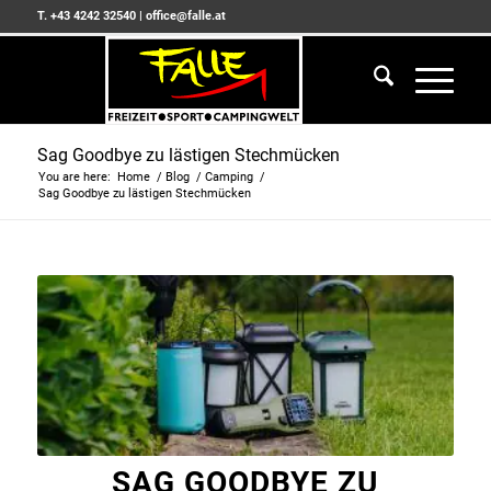
T. +43 4242 32540
|
office@falle.at
Sag Goodbye zu lästigen Stechmücken
You are here:
Home
/
Blog
/
Camping
/
Sag Goodbye zu lästigen Stechmücken
SAG GOODBYE ZU