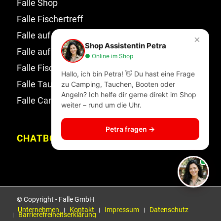
Falle Shop
Falle Fischertreff
Falle auf Facebook
×
Shop Assistentin Petra
Falle auf Instagram
● Online im Shop
Falle Fischertreff auf Facebook
Hallo, ich bin Petra! 👋 Du hast eine Frage
Falle Tauchsport auf Facebook
zu Camping, Tauchen, Booten oder
Angeln? Ich helfe dir gerne direkt im Shop
Falle Campingwelt Katalog
weiter – rund um die Uhr.
Petra fragen →
CHATBOT
© Copyright - Falle GmbH
Unternehmen
Kontakt
Impressum
Datenschutz
Barrierefreiheitserklärung