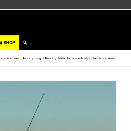
SHOP
You are here:
Home
/
Blog
/
Boote
/
Terhi Boote – robust, sicher & preiswert