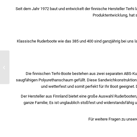
Seit dem Jahr 1972 baut und entwickelt der finnische Hersteller Terhi 
Produktentwicklung, hat s
Klassische Ruderboote wie das 385 und 400 sind ganzjährig bei uns l
Sevylor – das Original
seit 1948
Die finnischen Terhi-Boote bestehen aus zwei separaten ABS-K
saugfähigen Polyurethanschaum gefüllt. Diese Sandwichkonstruktion m
und wetterfest und somit perfekt für Ihr Boot geeignet
Der Hersteller aus Finnland bietet eine große Auswahl Ruderbooten,
ganze Familie; Es ist unglaublich stoßfest und widerstandsfähig 
Für weitere Fragen zu unser