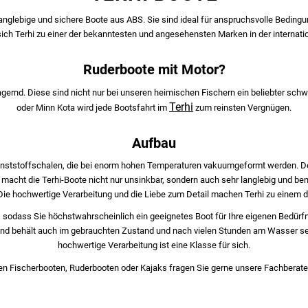
langlebige und sichere Boote aus ABS. Sie sind ideal für anspruchsvolle Beding
ich Terhi zu einer der bekanntesten und angesehensten Marken in der internatio
Ruderboote mit Motor?
agernd. Diese sind nicht nur bei unseren heimischen Fischern ein beliebter sc
Terhi
oder Minn Kota wird jede Bootsfahrt im
zum reinsten Vergnügen.
Aufbau
unststoffschalen, die bei enorm hohen Temperaturen vakuumgeformt werden. D
acht die Terhi-Boote nicht nur unsinkbar, sondern auch sehr langlebig und be
. Die hochwertige Verarbeitung und die Liebe zum Detail machen Terhi zu einem d
 sodass Sie höchstwahrscheinlich ein geeignetes Boot für Ihre eigenen Bedürfni
und behält auch im gebrauchten Zustand und nach vielen Stunden am Wasser sein
hochwertige Verarbeitung ist eine Klasse für sich.
en Fischerbooten, Ruderbooten oder Kajaks fragen Sie gerne unsere Fachberate