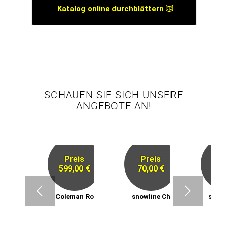
Katalog online durchblättern
SCHAUEN SIE SICH UNSERE
ANGEBOTE AN!
Preis
Preis
Pr
599,00 €
70,00 €
59,
Next
Coleman Rocky Mountain 5
snowline Chainsen ProXT
snowl