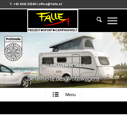
T. +43 4242 32540
|
office@falle.at
WOHNWAGEN DETAILS
Deteilseite des Wohnwagens
Menu