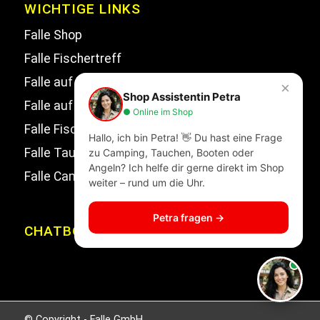
WICHTIGE LINKS
Falle Shop
Falle Fischertreff
Falle auf Facebook
×
Shop Assistentin Petra
Falle auf Instagram
● Online im Shop
Falle Fischertreff auf Facebook
Hallo, ich bin Petra! 👋 Du hast eine Frage
Falle Tauchsport auf Facebook
zu Camping, Tauchen, Booten oder
Angeln? Ich helfe dir gerne direkt im Shop
Falle Campingwelt Katalog
weiter – rund um die Uhr.
Petra fragen →
CHATBOT
© Copyright - Falle GmbH