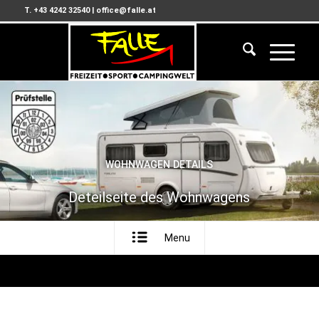
T. +43 4242 32540
|
office@falle.at
WOHNWAGEN DETAILS
Deteilseite des Wohnwagens
Menu