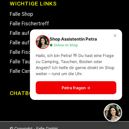
WICHTIGE LINKS
Falle Shop
Falle Fischertreff
Falle auf Facebook
×
Shop Assistentin Petra
Falle auf Instagram
● Online im Shop
Falle Fischertreff auf Facebook
Hallo, ich bin Petra! 👋 Du hast eine Frage
Falle Tauchsport auf Facebook
zu Camping, Tauchen, Booten oder
Angeln? Ich helfe dir gerne direkt im Shop
Falle Campingwelt Katalog
weiter – rund um die Uhr.
Petra fragen →
CHATBOT
© Copyright - Falle GmbH