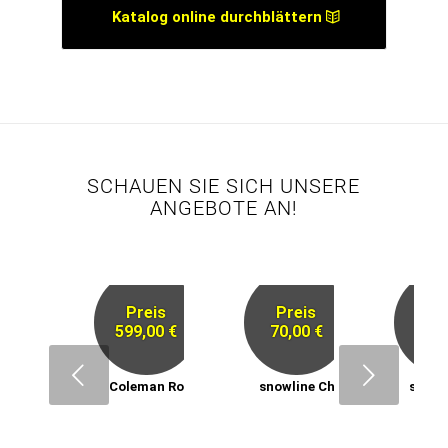
Katalog online durchblättern
SCHAUEN SIE SICH UNSERE
ANGEBOTE AN!
Preis
Preis
Pr
599,00 €
70,00 €
59,
Next
Coleman Rocky Mountain 5
snowline Chainsen ProXT
snowl