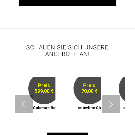
SCHAUEN SIE SICH UNSERE
ANGEBOTE AN!
Preis
Preis
Pr
599,00 €
70,00 €
59,
Next
Coleman Rocky Mountain 5
snowline Chainsen ProXT
snowl