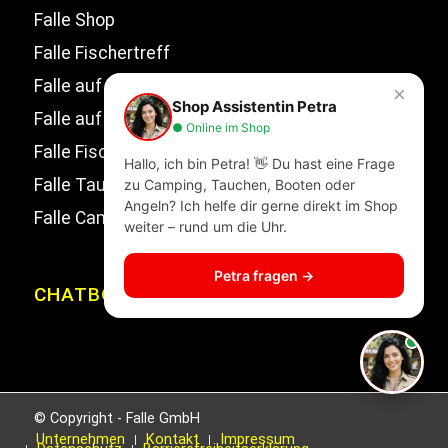
Falle Shop
Falle Fischertreff
Falle auf Facebook
×
Shop Assistentin Petra
Falle auf Instagram
● Online im Shop
Falle Fischertreff auf Facebook
Hallo, ich bin Petra! 👋 Du hast eine Frage
Falle Tauchsport auf Facebook
zu Camping, Tauchen, Booten oder
Angeln? Ich helfe dir gerne direkt im Shop
Falle Campingwelt Katalog
weiter – rund um die Uhr.
Petra fragen →
CHATBOT
© Copyright - Falle GmbH
Unternehmen
Kontakt
Impressum