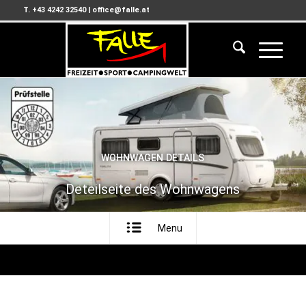
T. +43 4242 32540
|
office@falle.at
WOHNWAGEN DETAILS
Deteilseite des Wohnwagens
Menu