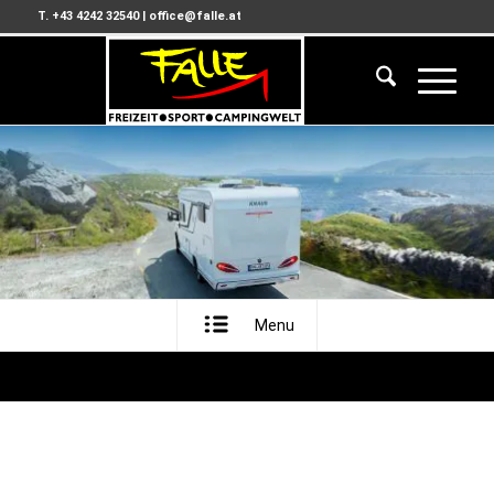
T. +43 4242 32540
|
office@falle.at
Menu