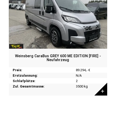
Weinsberg CaraBus GREY 600 ME EDITION [FIRE] -
Neufahrzeug
Preis:
89.294,- €
Erstzulassung:
N/A
Schlafplätze:
2
Zul. Gesamtmasse:
3500 kg