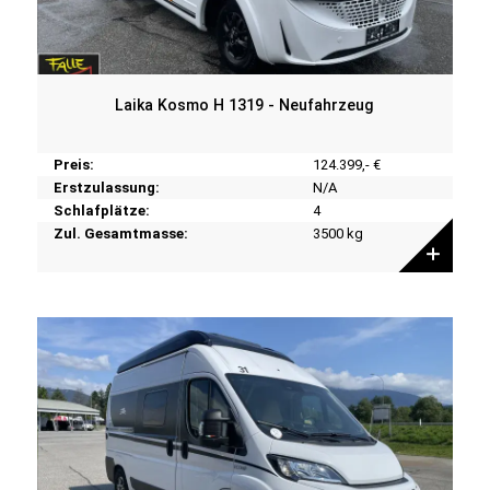
Laika Kosmo H 1319 - Neufahrzeug
Preis:
124.399,- €
Erstzulassung:
N/A
Schlafplätze:
4
Zul. Gesamtmasse:
3500 kg