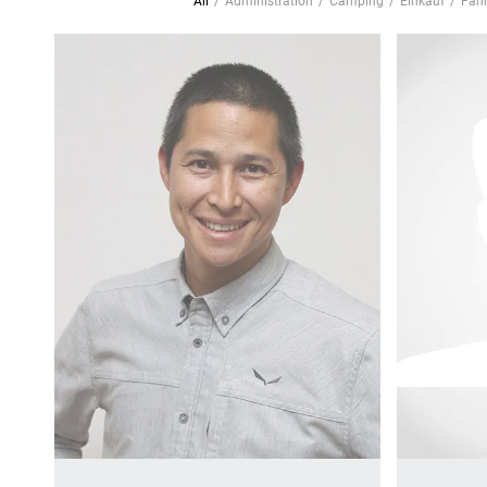
All
/
Administration
/
Camping
/
Einkauf
/
Fahr