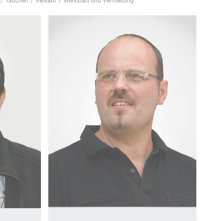
/
Tauchen
/
Verkauf
/
Werkstatt und Vermietung