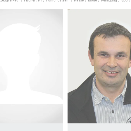
zeugverkauf
/
Fischertreff
/
Führungsteam
/
Kasse
/
Mode
/
Reinigung
/
Sport