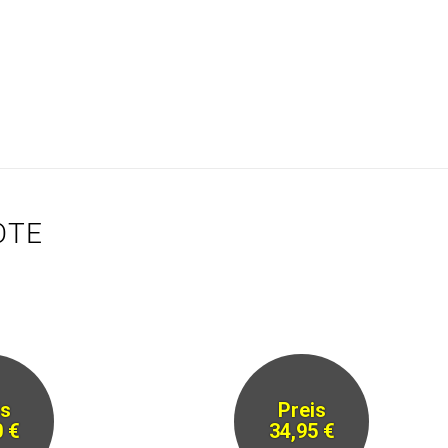
OTE
is
Preis
0 €
34,95 €