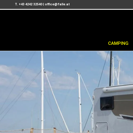
T. +43 4242 32540
|
office@falle.at
CAMPING