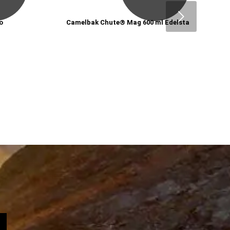
Next
o
Camelbak Chute® Mag 600 ml Edelstahltrinkflasc