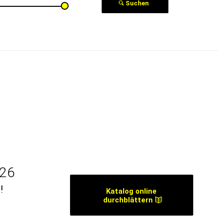
Suchen
26
!
Katalog online
durchblättern