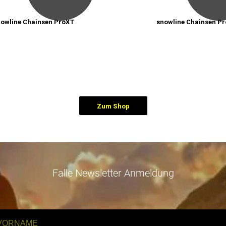
nowline Chainsen ProXT
snowline Chainsen Pr
Zum Shop
Falle Newsletter Anmeldung