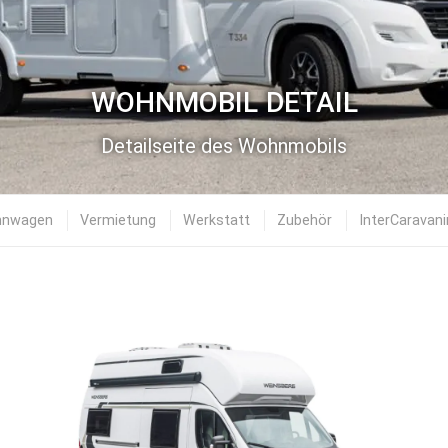
WOHNMOBIL DETAIL
Detailseite des Wohnmobils
nwagen
Vermietung
Werkstatt
Zubehör
InterCaravan